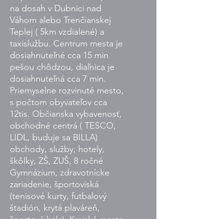
na dosah v Dubnici nad
Váhom alebo Trenčianskej
Teplej ( 5km vzdialené) a
taxislužbu. Centrum mesta je
dosiahnuteľné cca 15 min
pešou chôdzou, diaľnica je
dosiahnuteľná cca 7 min.
Priemyselne rozvinuté mesto,
s počtom obyvateľov cca
12tis. Občianska vybavenosť,
obchodné centrá ( TESCO,
LIDL, buduje sa BILLA)
obchody, služby, hotely,
škôlky, ZŠ, ZUŠ, 8 ročné
Gymnázium, zdravotnícke
zariadenie, športoviská
(tenisové kurty, futbalový
štadión, krytá plaváreň,