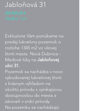
Jabloňová 31
Cena
209 820,00 €
156,00 €
/
1m²
156,00 €
za
1
Exkluzívne Vám ponúkame na
metr
predaj lukratívny pozemok o
čtvereční
rozlohe 1345 m2 vo vilovej
štvrti mesta Nová Dubnica -
Medové lúky na
Jabloňovej
ulici 31.
Pozemok sa nachádza v novo
vybudovanej lukratívnej štvrti
s krásnym výhľadom na
okolitú prírodu s vynikajúcou
dostupnosťou do mesta a
zároveň v srdci prírody.
Na pozemku sa nachádzajú