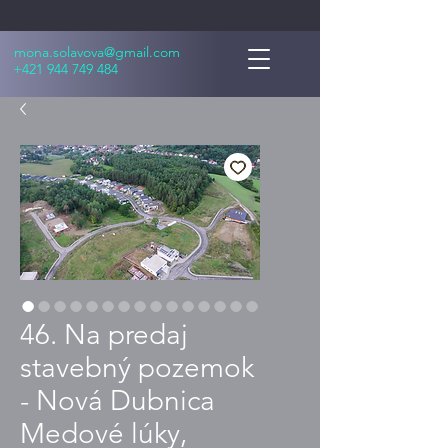
mona.solavova@gmail.com
+421 944 749 484
46. Na predaj
stavebný pozemok
- Nová Dubnica
Medové lúky,