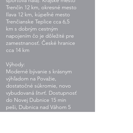
športová hala). Krajské mesto
Trenčín 12 km, okresné mesto
Ilava 12 km, kúpeľné mesto
Trenčianske Teplice cca 6,5
km s dobrým cestným
napojením čo je dôležité pre
zamestnanosť. České hranice
cca 14 km
Výhody:
Moderné bývanie s krásnym
výhľadom na Považie,
dostatočné súkromie, novo
vybudovaná štvrť. Dostupnosť
do Novej Dubnice 15 min
peši, Dubnica nad Váhom 5
minút a Trenčín 12 minút
autom.