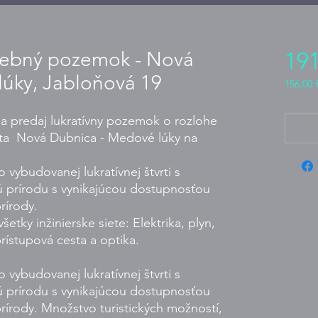
avebný pozemok - Nová
191
úky, Jabloňová 19
156,00 
156,00 
za
 predaj lukratívny pozemok o rozlohe
1
esta Nová Dubnica - Medové lúky na
metr
čtvereč
vybudovanej lukratívnej štvrti s
ú prírodu s vynikajúcou dostupnosťou
rírody.
tky inžinierske siete: Elektrika, plyn,
prístupová cesta a optika.
vybudovanej lukratívnej štvrti s
ú prírodu s vynikajúcou dostupnosťou
rírody. Množstvo turistických možností,