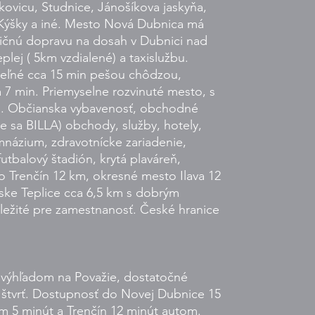
kovicu, Studnice, Jánošíkova jaskyňa,
 Kýšky a iné. Mesto Nová Dubnica má
ičnú dopravu na dosah v Dubnici nad
lej ( 5km vzdialené) a taxislužbu.
eľné cca 15 min pešou chôdzou,
a 7 min. Priemyselne rozvinuté mesto, s
s. Občianska vybavenosť, obchodné
e sa BILLA) obchody, služby, hotely,
mnázium, zdravotnícke zariadenie,
futbalový štadión, krytá plaváreň,
o Trenčín 12 km, okresné mesto Ilava 12
ske Teplice cca 6,5 km s dobrým
ležité pre zamestnanosť. České hranice
výhľadom na Považie, dostatočné
štvrť. Dostupnosť do Novej Dubnice 15
m 5 minút a Trenčín 12 minút autom.