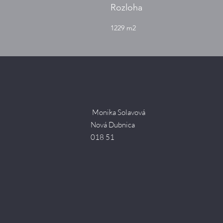
Rozloha
1229 m2
Monika Solavová
Nová Dubnica
018 51