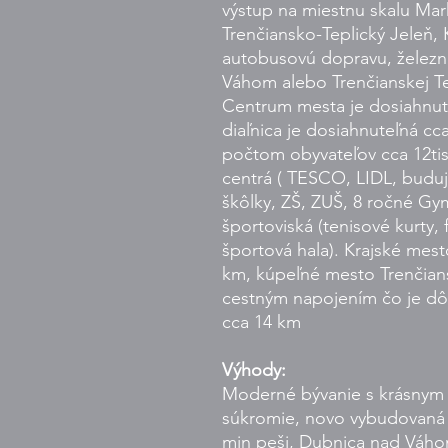
výstup na miestnu skalu Mar
Trenčiansko-Teplický Jeleň,
autobusovú dopravu, železn
Váhom alebo Trenčianskej Tep
Centrum mesta je dosiahnut
diaľnica je dosiahnuteľná cc
počtom obyvateľov cca 12ti
centrá ( TESCO, LIDL, buduj
škôlky, ZŠ, ZUŠ, 8 ročné Gy
športoviská (tenisové kurty, 
športová hala). Krajské mest
km, kúpeľné mesto Trenčian
cestným napojením čo je dô
cca 14 km
Výhody:
Moderné bývanie s krásnym 
súkromie, novo vybudovaná 
min peši, Dubnica nad Váho