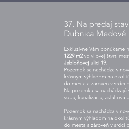
37. Na predaj st
Dubnica Medové l
Exkluzívne Vám ponúkame na
1229 m2
vo vilovej štvrti m
Jabloňovej ulici 19
.
Pozemok sa nachádza v novo 
krásnym výhľadom na okolit
do mesta a zároveň v srdci p
Na pozemku sa nachádzajú vše
voda, kanalizácia, asfaltová 
Pozemok sa nachádza v novo 
krásnym výhľadom na okolit
do mesta a zároveň v srdci p