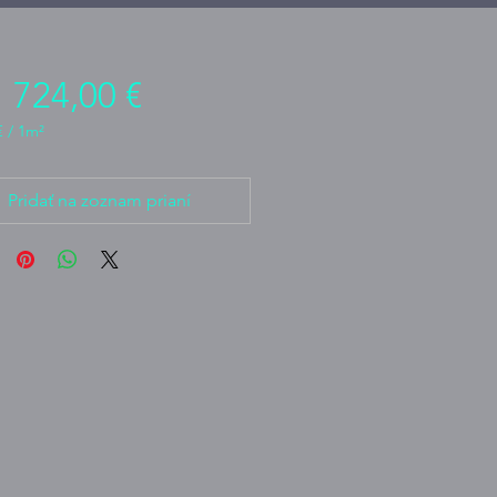
Cena
 724,00 €
€
/
1m²
€
Pridať na zoznam prianí
ní