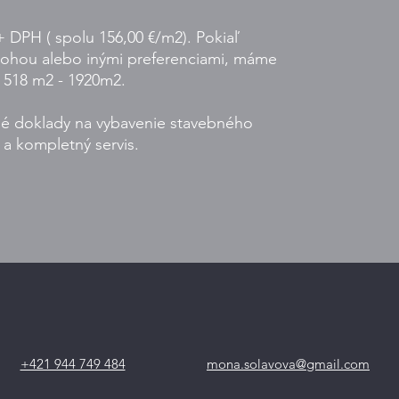
DPH ( spolu 156,00 €/m2). Pokiaľ
lohou alebo inými preferenciami, máme
 518 m2 - 1920m2.
 doklady na vybavenie stavebného
 a kompletný servis.
+421 944 749 484
mona.solavova@gmail.com