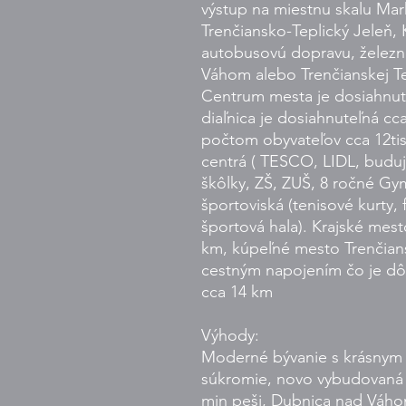
výstup na miestnu skalu Mar
Trenčiansko-Teplický Jeleň,
autobusovú dopravu, železn
Váhom alebo Trenčianskej Tep
Centrum mesta je dosiahnut
diaľnica je dosiahnuteľná cc
počtom obyvateľov cca 12ti
centrá ( TESCO, LIDL, buduj
škôlky, ZŠ, ZUŠ, 8 ročné Gy
športoviská (tenisové kurty, 
športová hala). Krajské mest
km, kúpeľné mesto Trenčian
cestným napojením čo je dô
cca 14 km
Výhody:
Moderné bývanie s krásnym 
súkromie, novo vybudovaná 
min peši, Dubnica nad Váho