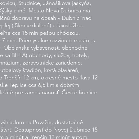
kovicu, Studnice, Jánošíkova jaskyňa,
 Kýšky a iné. Mesto Nová Dubnica má
ičnú dopravu na dosah v Dubnici nad
lej ( 5km vzdialené) a taxislužbu.
eľné cca 15 min pešou chôdzou,
a 7 min. Priemyselne rozvinuté mesto, s
s. Občianska vybavenosť, obchodné
e sa BILLA) obchody, služby, hotely,
mnázium, zdravotnícke zariadenie,
futbalový štadión, krytá plaváreň,
o Trenčín 12 km, okresné mesto Ilava 12
ske Teplice cca 6,5 km s dobrým
ležité pre zamestnanosť. České hranice
výhľadom na Považie, dostatočné
štvrť. Dostupnosť do Novej Dubnice 15
m 5 minút a Trenčín 12 minút autom.