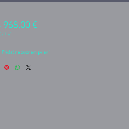
Cena
 968,00 €
€
/
1m²
€
Pridať na zoznam prianí
ní