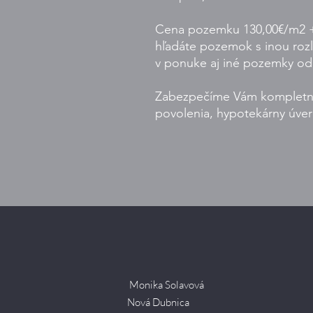
Cena pozemku 130,00€/m2 + 
hľadáte pozemok s inou roz
v ponuke aj iné pozemky od
Zabezpečíme Vám kompletné
povolenia, hypotekárny úver
Monika Solavová
Nová Dubnica