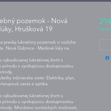
avebný pozemok - Nová
214
úky, Hrušková 19
156,00 
156,00 
za
 predaj lukratívny pozemok o rozlohe
1
esta Nová Dubnica - Medové lúky na
metr
čtvereč
vybudovanej lukratívnej štvrti s
ú prírodu s vynikajúcou dostupnosťou
rírody.
tky inžinierske siete: Elektrika, plyn,
prístupová cesta a optika.
vybudovanej lukratívnej štvrti s
ú prírodu s vynikajúcou dostupnosťou
rírody. Množstvo turistických možností,