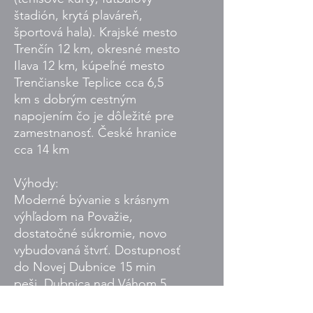
štadión, krytá plaváreň,
športová hala). Krajské mesto
Trenčín 12 km, okresné mesto
Ilava 12 km, kúpeľné mesto
Trenčianske Teplice cca 6,5
km s dobrým cestným
napojením čo je dôležité pre
zamestnanosť. České hranice
cca 14 km
Výhody:
Moderné bývanie s krásnym
výhľadom na Považie,
dostatočné súkromie, novo
vybudovaná štvrť. Dostupnosť
do Novej Dubnice 15 min
peši, Dubnica nad Váhom 5
minút a Trenčín 12 minút