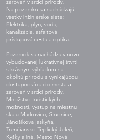
zároveň v srdci prírody.
Na pozemku sa nachádzajú
všetky inžinierske siete:
Elektrika, plyn, voda,
kanalizácia, asfaltová
prístupová cesta a optika.
Pozemok sa nachádza v novo
vybudovanej lukratívnej štvrti
s krásnym výhľadom na
okolitú prírodu s vynikajúcou
dostupnosťou do mesta a
zároveň v srdci prírody.
Množstvo turistických
možností, výstup na miestnu
skalu Markovicu, Studnice,
Jánošíkova jaskyňa,
Trenčiansko-Teplický Jeleň,
Kýšky a iné. Mesto Nová