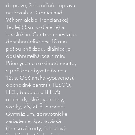
dopravu, železničnú dopravu
na dosah v Dubnici nad
Váhom alebo Trenčianskej
Teplej ( 5km vzdialené) a
taxislužbu. Centrum mesta je
dosiahnuteľné cca 15 min
pešou chôdzou, diaľnica je
dosiahnuteľná cca 7 min.
Priemyselne rozvinuté mesto,
s počtom obyvateľov cca
12tis. Občianska vybavenosť,
obchodné centrá ( TESCO,
LIDL, buduje sa BILLA)
obchody, služby, hotely,
škôlky, ZŠ, ZUŠ, 8 ročné
Gymnázium, zdravotnícke
zariadenie, športoviská
(tenisové kurty, futbalový