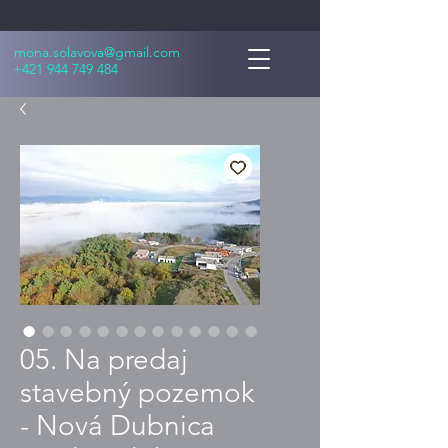
mona.solavova@gmail.com
+421 944 749 484
05. Na predaj
stavebný pozemok
- Nová Dubnica