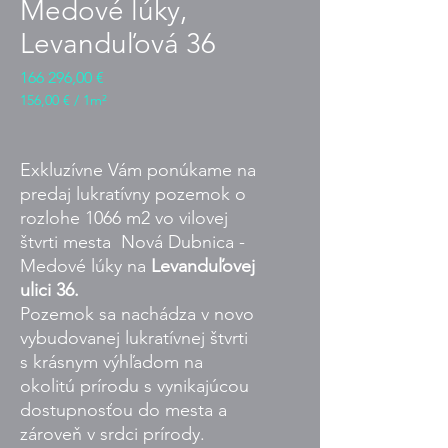
Medové lúky,
Levanduľová 36
Cena
166 296,00 €
156,00 €
/
1m²
156,00 €
za
1
Exkluzívne Vám ponúkame na
metr
predaj lukratívny pozemok o
čtvereční
rozlohe 1066 m2 vo vilovej
štvrti mesta Nová Dubnica -
Medové lúky na
Levanduľovej
ulici 36.
Pozemok sa nachádza v novo
vybudovanej lukratívnej štvrti
s krásnym výhľadom na
okolitú prírodu s vynikajúcou
dostupnosťou do mesta a
zároveň v srdci prírody.