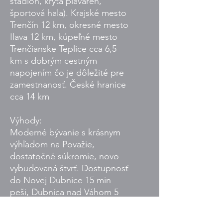
štadión, krytá plaváreň,
športová hala). Krajské mesto
Trenčín 12 km, okresné mesto
Ilava 12 km, kúpeľné mesto
Trenčianske Teplice cca 6,5
km s dobrým cestným
napojením čo je dôležité pre
zamestnanosť. České hranice
cca 14 km
Výhody:
Moderné bývanie s krásnym
výhľadom na Považie,
dostatočné súkromie, novo
vybudovaná štvrť. Dostupnosť
do Novej Dubnice 15 min
peši, Dubnica nad Váhom 5
minút a Trenčín 12 minút
autom.