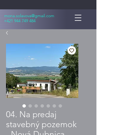
mona.solavova@gmail.com
+421 944 749 484
04. Na predaj
stavebný pozemok
- Nová Dubnica