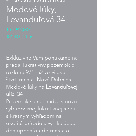
Medové lúky,
Levanduľová 34
Cena
151 944,00 €
156,00 €
/
1m²
156,00 €
za
1
Exkluzívne Vám ponúkame na
metr
predaj lukratívny pozemok o
čtvereční
rozlohe 974 m2 vo vilovej
štvrti mesta Nová Dubnica -
Medové lúky na
Levanduľovej
ulici 34
.
Pozemok sa nachádza v novo
vybudovanej lukratívnej štvrti
s krásnym výhľadom na
okolitú prírodu s vynikajúcou
dostupnosťou do mesta a