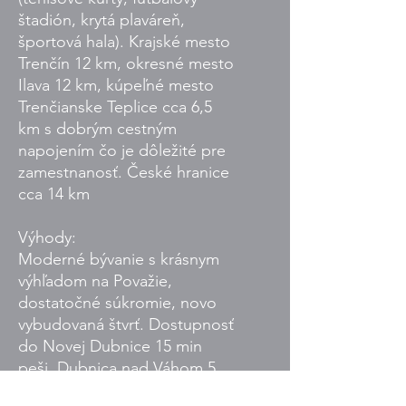
štadión, krytá plaváreň,
športová hala). Krajské mesto
Trenčín 12 km, okresné mesto
Ilava 12 km, kúpeľné mesto
Trenčianske Teplice cca 6,5
km s dobrým cestným
napojením čo je dôležité pre
zamestnanosť. České hranice
cca 14 km
Výhody:
Moderné bývanie s krásnym
výhľadom na Považie,
dostatočné súkromie, novo
vybudovaná štvrť. Dostupnosť
do Novej Dubnice 15 min
peši, Dubnica nad Váhom 5
minút a Trenčín 12 minút