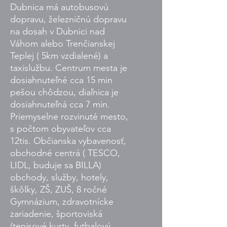
Dubnica má autobusovú
dopravu, železničnú dopravu
na dosah v Dubnici nad
Váhom alebo Trenčianskej
Teplej ( 5km vzdialené) a
taxislužbu. Centrum mesta je
dosiahnuteľné cca 15 min
pešou chôdzou, diaľnica je
dosiahnuteľná cca 7 min.
Priemyselne rozvinuté mesto,
s počtom obyvateľov cca
12tis. Občianska vybavenosť,
obchodné centrá ( TESCO,
LIDL, buduje sa BILLA)
obchody, služby, hotely,
škôlky, ZŠ, ZUŠ, 8 ročné
Gymnázium, zdravotnícke
zariadenie, športoviská
(tenisové kurty, futbalový