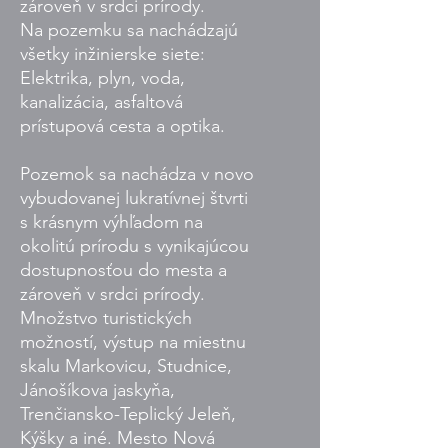
zároveň v srdci prírody.
Na pozemku sa nachádzajú
všetky inžinierske siete:
Elektrika, plyn, voda,
kanalizácia, asfaltová
prístupová cesta a optika.
Pozemok sa nachádza v novo
vybudovanej lukratívnej štvrti
s krásnym výhľadom na
okolitú prírodu s vynikajúcou
dostupnosťou do mesta a
zároveň v srdci prírody.
Množstvo turistických
možností, výstup na miestnu
skalu Markovicu, Studnice,
Jánošíkova jaskyňa,
Trenčiansko-Teplický Jeleň,
Kýšky a iné. Mesto Nová