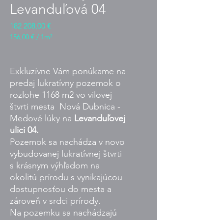
Levanduľová 04
Cena
182 208,00 €
156,00 €
/
1m²
156,00 €
za
1
Exkluzívne Vám ponúkame na
metr
predaj lukratívny pozemok o
čtvereční
rozlohe 1168 m2 vo vilovej
štvrti mesta Nová Dubnica -
Medové lúky na
Levanduľovej
ulici 04.
Pozemok sa nachádza v novo
vybudovanej lukratívnej štvrti
s krásnym výhľadom na
okolitú prírodu s vynikajúcou
dostupnosťou do mesta a
zároveň v srdci prírody.
Na pozemku sa nachádzajú