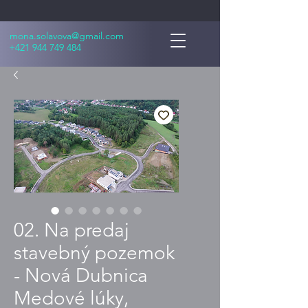
mona.solavova@gmail.com
+421 944 749 484
02. Na predaj
stavebný pozemok
- Nová Dubnica
Medové lúky,