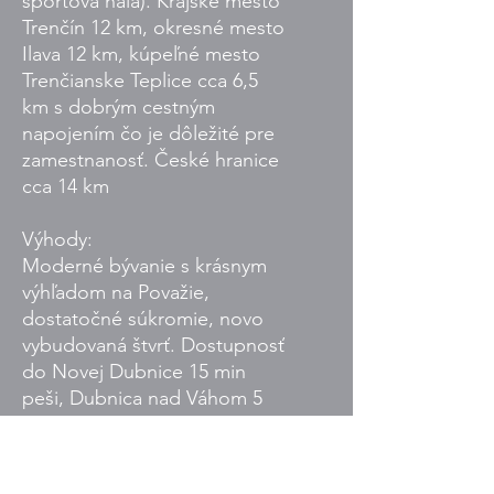
športová hala). Krajské mesto
Trenčín 12 km, okresné mesto
Ilava 12 km, kúpeľné mesto
Trenčianske Teplice cca 6,5
km s dobrým cestným
napojením čo je dôležité pre
zamestnanosť. České hranice
cca 14 km
Výhody:
Moderné bývanie s krásnym
výhľadom na Považie,
dostatočné súkromie, novo
vybudovaná štvrť. Dostupnosť
do Novej Dubnice 15 min
peši, Dubnica nad Váhom 5
minút a Trenčín 12 minút
autom.