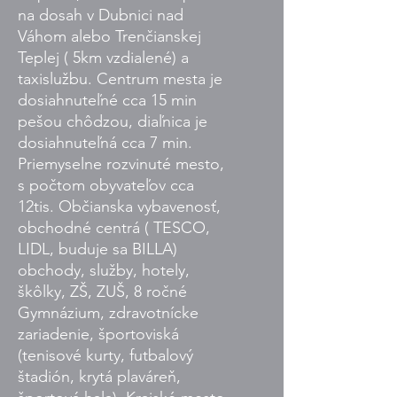
na dosah v Dubnici nad
Váhom alebo Trenčianskej
Teplej ( 5km vzdialené) a
taxislužbu. Centrum mesta je
dosiahnuteľné cca 15 min
pešou chôdzou, diaľnica je
dosiahnuteľná cca 7 min.
Priemyselne rozvinuté mesto,
s počtom obyvateľov cca
12tis. Občianska vybavenosť,
obchodné centrá ( TESCO,
LIDL, buduje sa BILLA)
obchody, služby, hotely,
škôlky, ZŠ, ZUŠ, 8 ročné
Gymnázium, zdravotnícke
zariadenie, športoviská
(tenisové kurty, futbalový
štadión, krytá plaváreň,