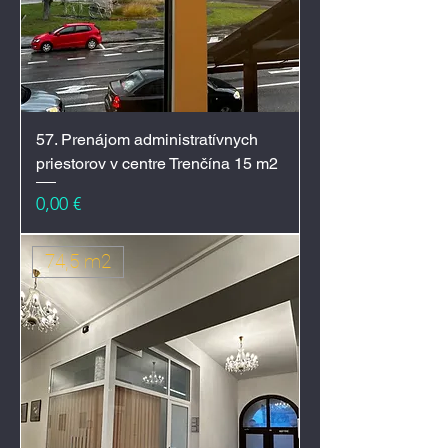
57. Prenájom administratívnych
priestorov v centre Trenčína 15 m2
Cena
0,00 €
74,5 m2