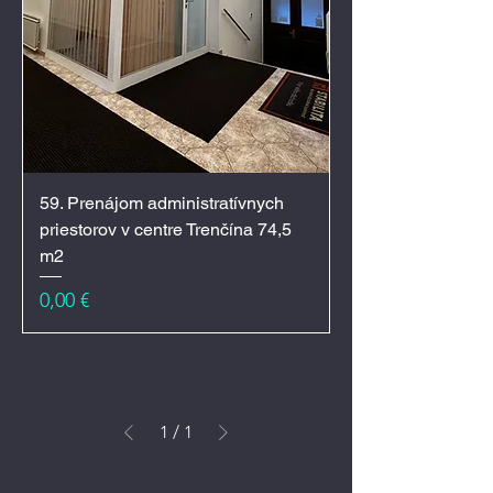
59. Prenájom administratívnych
priestorov v centre Trenčína 74,5
m2
Cena
0,00 €
1
/
1