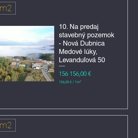
€
 m2
z
a
1
m
10. Na predaj
e
stavebný pozemok
t
r
- Nová Dubnica
č
t
Medové lúky,
v
e
Levanduľová 50
r
e
Cena
156 156,00 €
č
n
156,00 €
/
1m²
í
1
5
6
,
0
0
€
 m2
z
a
1