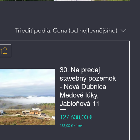
Triediť podľa:
Cena (od nejlevnějšího)
m2
30. Na predaj
stavebný pozemok
- Nová Dubnica
Medové lúky,
Jabloňová 11
Cena
127 608,00 €
156,00 €
/
1m²
1
5