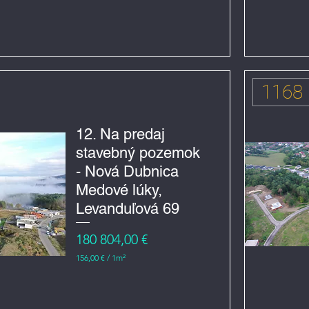
1
5
6
,
0
0
€
1168
z
a
1
m
12. Na predaj
e
stavebný pozemok
t
r
- Nová Dubnica
č
t
Medové lúky,
v
e
Levanduľová 69
r
e
Cena
180 804,00 €
č
n
156,00 €
/
1m²
í
1
5
6
,