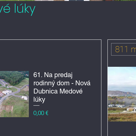
é lúky
811 
61. Na predaj
rodinný dom - Nová
Dubnica Medové
lúky
Cena
0,00 €