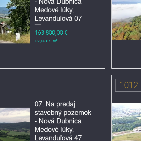
- Nová Dubnica
č
t
Medové lúky,
v
e
Levanduľová 07
r
e
Cena
163 800,00 €
č
n
156,00 €
/
1m²
í
1
5
6
,
0
0
€
1012
z
a
1
m
07. Na predaj
e
stavebný pozemok
t
r
- Nová Dubnica
č
t
Medové lúky,
v
e
Levanduľová 47