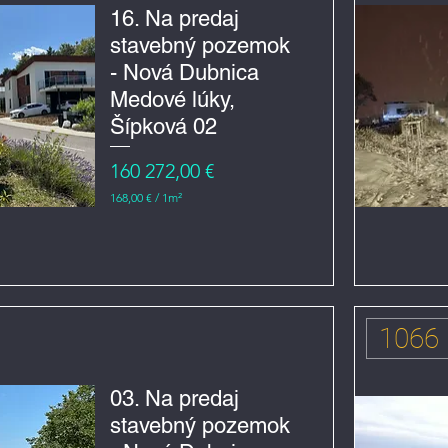
m
16. Na predaj
e
stavebný pozemok
t
r
- Nová Dubnica
č
t
Medové lúky,
v
e
Šípková 02
r
e
Cena
160 272,00 €
č
n
168,00 €
/
1m²
í
1
6
8
,
0
0
€
1066
z
a
1
m
03. Na predaj
e
stavebný pozemok
t
r