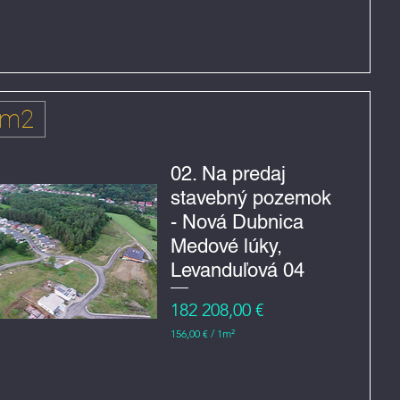
1
6
8
,
0
0
€
 m2
z
a
1
m
02. Na predaj
e
stavebný pozemok
t
r
- Nová Dubnica
č
t
Medové lúky,
v
e
Levanduľová 04
r
e
Cena
182 208,00 €
č
n
156,00 €
/
1m²
í
1
5
6
,