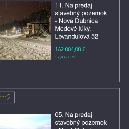
m
11. Na predaj
e
stavebný pozemok
t
r
- Nová Dubnica
č
t
Medové lúky,
v
e
Levanduľová 52
r
e
Cena
162 084,00 €
č
n
156,00 €
/
1m²
í
1
5
6
,
0
0
€
 m2
z
a
1
m
05. Na predaj
e
stavebný pozemok
t
r