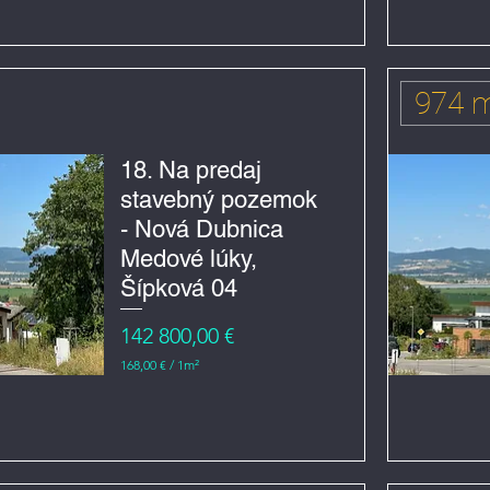
974 
18. Na predaj
stavebný pozemok
- Nová Dubnica
Medové lúky,
Šípková 04
Cena
142 800,00 €
168,00 €
/
1m²
1
6
8
,
0
0