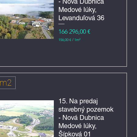
- Nová Dubnica
č
t
Medové lúky,
v
e
Levanduľová 36
r
e
Cena
166 296,00 €
č
n
156,00 €
/
1m²
í
1
5
6
,
0
0
€
 m2
z
a
1
m
15. Na predaj
e
stavebný pozemok
t
r
- Nová Dubnica
č
t
Medové lúky,
v
e
Šípková 01