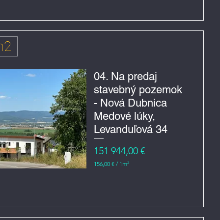
6
,
0
0
€
m2
z
a
1
m
04. Na predaj
e
stavebný pozemok
t
r
- Nová Dubnica
č
t
Medové lúky,
v
e
Levanduľová 34
r
e
Cena
151 944,00 €
č
n
156,00 €
/
1m²
í
1
5
6
,
0
0