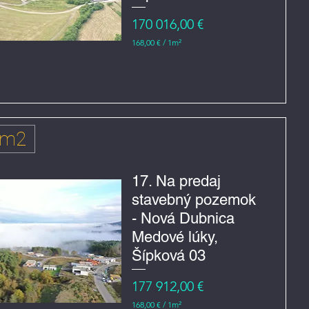
r
e
Cena
170 016,00 €
č
n
168,00 €
/
1m²
í
1
6
8
,
0
0
€
 m2
z
a
1
m
17. Na predaj
e
stavebný pozemok
t
r
- Nová Dubnica
č
t
Medové lúky,
v
e
Šípková 03
r
e
Cena
177 912,00 €
č
n
168,00 €
/
1m²
í