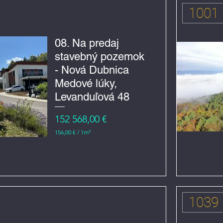
€
1001
z
a
1
m
08. Na predaj
e
stavebný pozemok
t
r
- Nová Dubnica
č
t
Medové lúky,
v
e
Levanduľová 48
r
e
Cena
152 568,00 €
č
n
156,00 €
/
1m²
í
1
5
6
,
0
0
€
1039
z
a
1