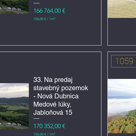
r
e
Cena
166 764,00 €
č
n
156,00 €
/
1m²
í
1
5
6
,
0
0
€
1059
z
a
1
m
33. Na predaj
e
stavebný pozemok
t
r
- Nová Dubnica
č
t
Medové lúky,
v
e
Jabloňová 15
r
e
Cena
170 352,00 €
č
n
156,00 €
/
1m²
í